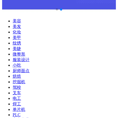
美容
美发
化妆
美甲
纹绣
美睫
微整形
服装设计
小吃
厨师面点
烘焙
挖掘机
驾校
叉车
电工
焊工
单片机
PLC