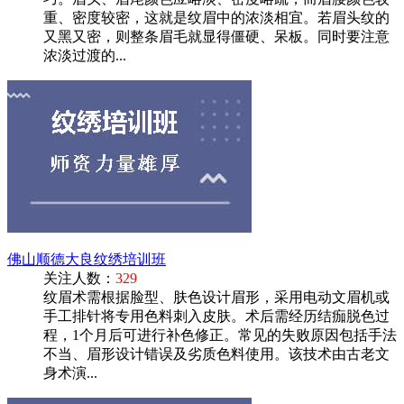
重、密度较密，这就是纹眉中的浓淡相宜。若眉头纹的
又黑又密，则整条眉毛就显得僵硬、呆板。同时要注意
浓淡过渡的...
佛山顺德大良纹绣培训班
关注人数：
329
纹眉术需根据脸型、肤色设计眉形，采用电动文眉机或
手工排针将专用色料刺入皮肤。术后需经历结痂脱色过
程，1个月后可进行补色修正。常见的失败原因包括手法
不当、眉形设计错误及劣质色料使用。该技术由古老文
身术演...