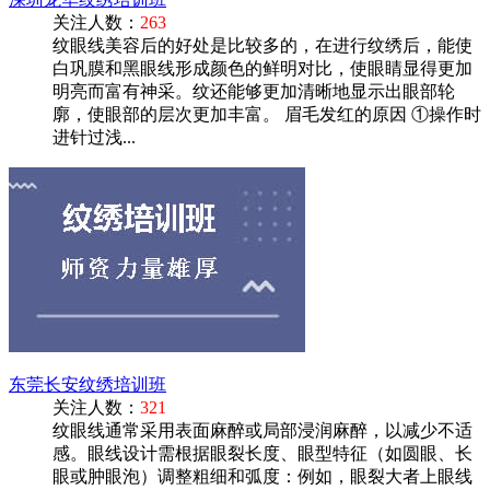
关注人数：
263
纹眼线美容后的好处是比较多的，在进行纹绣后，能使
白巩膜和黑眼线形成颜色的鲜明对比，使眼睛显得更加
明亮而富有神采。纹还能够更加清晰地显示出眼部轮
廓，使眼部的层次更加丰富。 眉毛发红的原因 ①操作时
进针过浅...
东莞长安纹绣培训班
关注人数：
321
纹眼线通常采用表面麻醉或局部浸润麻醉，以减少不适
感。‌眼线设计需根据眼裂长度、眼型特征（如圆眼、长
眼或肿眼泡）调整粗细和弧度：例如，眼裂大者上眼线