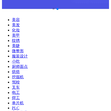
美容
美发
化妆
美甲
纹绣
美睫
微整形
服装设计
小吃
厨师面点
烘焙
挖掘机
驾校
叉车
电工
焊工
单片机
PLC