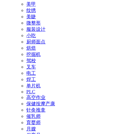
美甲
纹绣
美睫
微整形
服装设计
小吃
厨师面点
烘焙
挖掘机
驾校
叉车
电工
焊工
单片机
PLC
高空作业
保健按摩产康
针灸推拿
催乳师
育婴师
月嫂