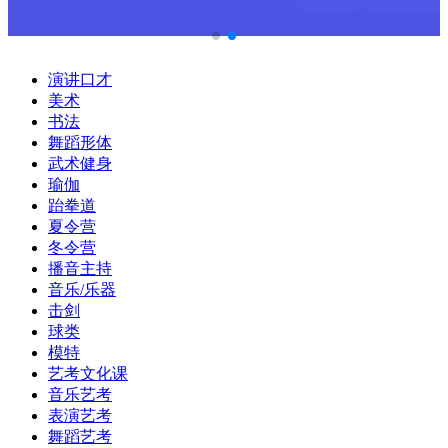
演讲口才
美术
书法
舞蹈形体
武术健身
瑜伽
跆拳道
夏令营
冬令营
播音主持
音乐/乐器
击剑
球类
模特
艺考文化课
音乐艺考
表演艺考
舞蹈艺考