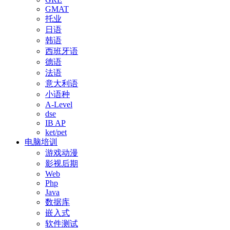
GMAT
托业
日语
韩语
西班牙语
德语
法语
意大利语
小语种
A-Level
dse
IB AP
ket/pet
电脑培训
游戏动漫
影视后期
Web
Php
Java
数据库
嵌入式
软件测试