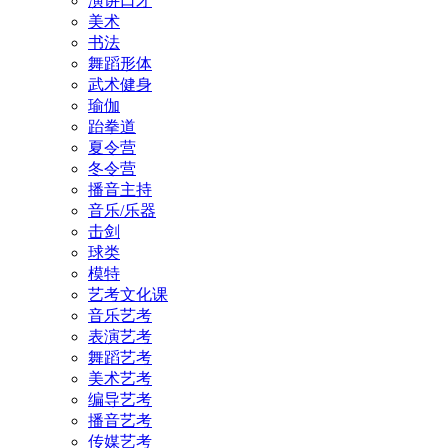
演讲口才
美术
书法
舞蹈形体
武术健身
瑜伽
跆拳道
夏令营
冬令营
播音主持
音乐/乐器
击剑
球类
模特
艺考文化课
音乐艺考
表演艺考
舞蹈艺考
美术艺考
编导艺考
播音艺考
传媒艺考