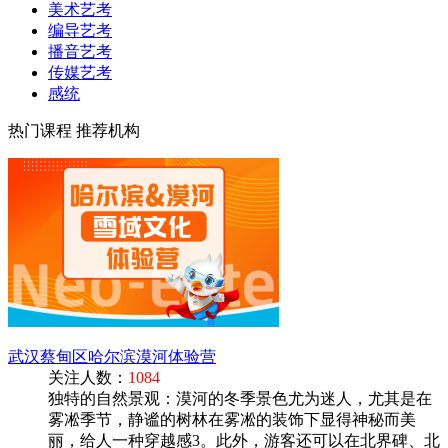
美术艺考
编导艺考
播音艺考
传媒艺考
感统
热门课程
推荐机构
武汉蔡甸区哈尔滨漠河体验营
关注人数：
1084
独特的自然景观‌：漠河的冬季景色尤为迷人，尤其是在
雾凇季节，静谧的树林在雾凇的装饰下显得神秘而美
丽，给人一种穿越感‌3。此外，游客还可以在北界碑、北