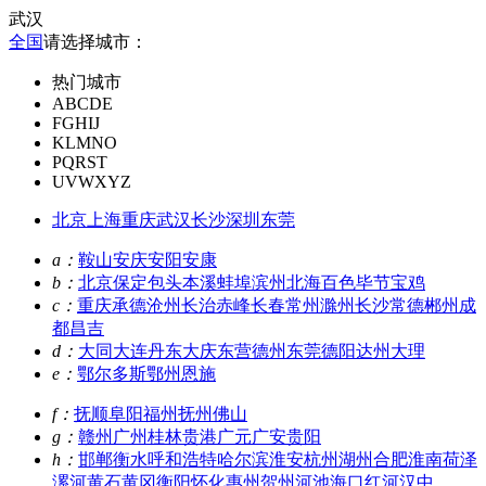
武汉
全国
请选择城市：
热门城市
ABCDE
FGHIJ
KLMNO
PQRST
UVWXYZ
北京
上海
重庆
武汉
长沙
深圳
东莞
a：
鞍山
安庆
安阳
安康
b：
北京
保定
包头
本溪
蚌埠
滨州
北海
百色
毕节
宝鸡
c：
重庆
承德
沧州
长治
赤峰
长春
常州
滁州
长沙
常德
郴州
成
都
昌吉
d：
大同
大连
丹东
大庆
东营
德州
东莞
德阳
达州
大理
e：
鄂尔多斯
鄂州
恩施
f：
抚顺
阜阳
福州
抚州
佛山
g：
赣州
广州
桂林
贵港
广元
广安
贵阳
h：
邯郸
衡水
呼和浩特
哈尔滨
淮安
杭州
湖州
合肥
淮南
荷泽
漯河
黄石
黄冈
衡阳
怀化
惠州
贺州
河池
海口
红河
汉中