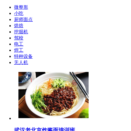
微整形
小吃
厨师面点
烘焙
挖掘机
驾校
电工
焊工
特种设备
无人机
武汉老北京炸酱面培训班