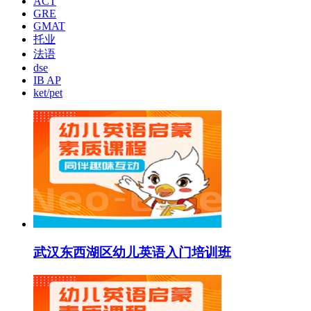
ACT
GRE
GMAT
托业
法语
dse
IB AP
ket/pet
武汉东西湖区幼儿英语入门培训班