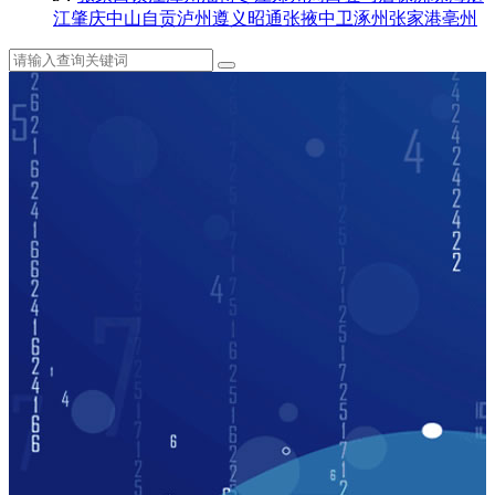
江
肇庆
中山
自贡
泸州
遵义
昭通
张掖
中卫
涿州
张家港
亳州