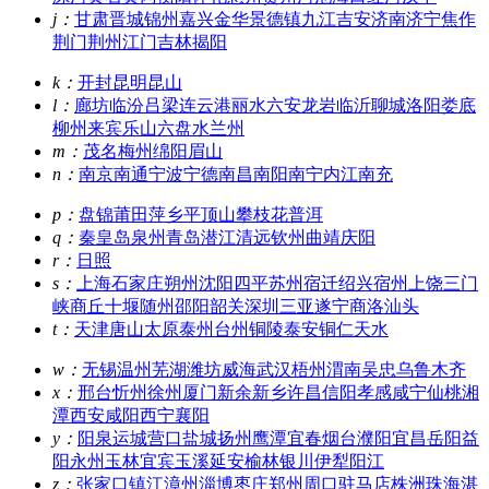
j：
甘肃
晋城
锦州
嘉兴
金华
景德镇
九江
吉安
济南
济宁
焦作
荆门
荆州
江门
吉林
揭阳
k：
开封
昆明
昆山
l：
廊坊
临汾
吕梁
连云港
丽水
六安
龙岩
临沂
聊城
洛阳
娄底
柳州
来宾
乐山
六盘水
兰州
m：
茂名
梅州
绵阳
眉山
n：
南京
南通
宁波
宁德
南昌
南阳
南宁
内江
南充
p：
盘锦
莆田
萍乡
平顶山
攀枝花
普洱
q：
秦皇岛
泉州
青岛
潜江
清远
钦州
曲靖
庆阳
r：
日照
s：
上海
石家庄
朔州
沈阳
四平
苏州
宿迁
绍兴
宿州
上饶
三门
峡
商丘
十堰
随州
邵阳
韶关
深圳
三亚
遂宁
商洛
汕头
t：
天津
唐山
太原
泰州
台州
铜陵
泰安
铜仁
天水
w：
无锡
温州
芜湖
潍坊
威海
武汉
梧州
渭南
吴忠
乌鲁木齐
x：
邢台
忻州
徐州
厦门
新余
新乡
许昌
信阳
孝感
咸宁
仙桃
湘
潭
西安
咸阳
西宁
襄阳
y：
阳泉
运城
营口
盐城
扬州
鹰潭
宜春
烟台
濮阳
宜昌
岳阳
益
阳
永州
玉林
宜宾
玉溪
延安
榆林
银川
伊犁
阳江
z：
张家口
镇江
漳州
淄博
枣庄
郑州
周口
驻马店
株洲
珠海
湛